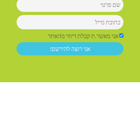
אני מאשר.ת קבלת דיוור מהאתר
אני רוצה להירשם!
כל הזכויות שמורות 2023©
אין להעתיק (בכתב, בדפוס או על גבי מדיה כלשהי), ואין לשכפל,
לצלם, להקליט, לתרגם, לאחסן, לשמור, לשעתק, לשווק, לפרסם,
לבצע שימוש מסחרי, למכור ו/או להעמיד למכירה ללא הסכמת