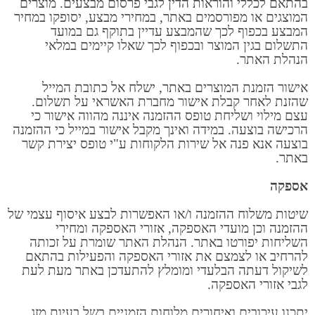
בהתאם לכללי והוראות הדין לגבי פרסום מבצעים. מוצרים
המוצגים או מפורסמים באתר, במחירי מבצע, יסופקו במחיר
המבצע בכפוף לכך שהמבצע עדיין בתוקף גם במועד
התשלום בגין המוצר ובכפוף לכך שאלו קיימים במלאי
הנהלת האתר.
אישור הזמנת המוצרים באתר, ישלח אל כתובת המייל
שהזנת לאחר קבלת אישור מחברת האשראי על תשלום.
עצם מילוי ושליחת טופס ההזמנה איננה מהווה אישור כי
הרכישה בוצעה. במידה ואינך מקבל אישור במייל כי ההזמנה
בוצעה אנא פנה אל שירות הלקוחות ע"י טופס יצירת קשר
באתר.
אספקה
שיטות משלוח ההזמנה ו/או האפשרות לבצע איסוף עצמי של
ההזמנה וכן מועדי האספקה, אזורי האספקה ומחירי
השליחות יפורטו באתר. הנהלת האתר שומרת על זכותה
להרחיב או לצמצם את אזורי האספקה והפעילות בהתאם
לשיקול דעתה הבלעדי ומומלץ להתעדכן באתר מעת לעת
לגבי אזורי האספקה.
יתכנו עיכובים ואיחורים מלוחות הזמניים בשל בעיות מזג