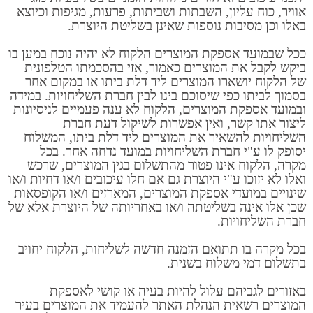
אוויר, כוח עליון, השבתות ושביתות, פרעות, מגיפות וכיוצא
באלו וכן מסיבות נוספות שאינן בשליטת היוצרת.
ככל שבמועד אספקת המוצרים הלקוח לא יהיה נוכח במען בו
ביקש לקבל את המוצרים כאמור, אזי בהסכמתו הטלפונית
של הלקוח יושארו המוצרים ליד דלת ביתו או במקום אחר
בסמוך לביתו כפי שיסוכם בינו לבין חברת השליחויות. במידה
ובמועד אספקת המוצרים, הלקוח לא ענה פעמיים לניסיונות
ליצור אתו קשר, ואין אפשרות לשיקול דעת חברת
השליחויות להשאיר את המוצרים ליד דלת ביתו, המשלוח
יסופק לו ע"י חברת השליחויות במועד נדחה אחר. בכל
מקרה, הלקוח אינו פטור מהתשלום בגין המוצרים, שרכש
ואלו לא יזוכו ע"י היוצרת גם אם חלו עיכובים ו/או דחיות ו/או
שינויים במועדי אספקת המוצרים, המארזים ו/או הקופסאות
שכן אלו אינה בשליטתה ו/או באחריותה של היוצרת אלא של
חברת השליחויות.
בכל מקרה בו תתואם הזמנה חדשה לשליחות, הלקוח יחויב
בתשלום דמי משלוח בשנית.
באזורים לגביהם עלול להיות בעיה או קושי לאספקת
המוצרים רשאית הנהלת האתר להעמיד את המוצרים בעיר