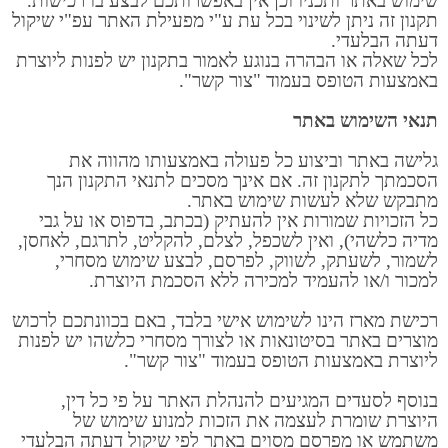
שימוש באתר ותכניו וכן אין באפשרותכם לבצע בו רכישות.
תקנון זה ניתן לשינוי בכל עת ע"י מפעילת האתר עפ"י שיקול
דעתה הבלעדי.
לכל שאלה או הבהרה בנוגע לאמור בתקנון יש לפנות ליוצרת
באמצעות הטופס בעמוד "צור קשר".
תנאי השימוש באתר
גלישה באתר וביצוע כל פעולה באמצעותו מהווה את
הסכמתך לתקנון זה. אם אינך מסכים לתנאי התקנון הנך
מתבקש שלא לעשות שימוש באתר.
כל הזכויות שמורות אין להעתיק (בכתב, בדפוס או על גבי
מדיה כלשהי), ואין לשכפל, לצלם, להקליט, לתרגם, לאחסן,
לשמור, לשעתק, לשווק, לפרסם, לבצע שימוש מסחרי,
למכור ו/או להעמיד למכירה ללא הסכמת היוצרת.
רכישת מארז הינו לשימוש אישי בלבד, באם בכוונתכם לרכוש
מוצרים באתר בסיטונאות או לצורך מסחרי כלשהו יש לפנות
ליוצרת באמצעות הטופס בעמוד "צור קשר".
בנוסף לסעדים המגיעים להנהלת האתר על פי כל דין,
היוצרת שומרת לעצמה את הזכות למנוע שימוש של
משתמש או מפרסם מסוים באתר לפי שיקול דעתה הבלעדי