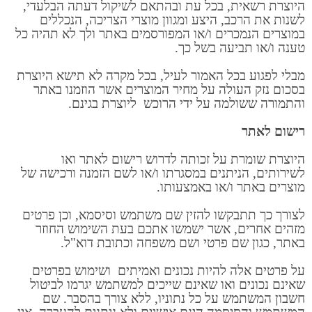
היוצרת רשאית, בכל עת ובהתאם לשיקול דעתה הבלעדי,
לשנות את הרכב, היצע ומגוון מוצרי הצריכה, הנכללים
במוצרים הנמכרים ו/או המפורסמים באתר ולך לא תהיה כל
טענה ו/או תביעה בשל כך.
מבלי לפגוע בכל האמור לעיל, בכל מקרה לא תישא היוצרת
בסכום נזק העולה על מחיר המוצרים אשר הוזמנו באתר
והתמורה ששולמה על ידי הרוכש ליוצרת בגינם.
רישום לאתר
היוצרת שומרת על זכותה לדרוש רישום לאתר ואו
לשירותים, הניתנים במסגרתו ו/או לשם הזמנה ורכישה של
מוצרים באתר ו/או באמצעותו.
לצורך כך תתבקשו להזין שם משתמש וסיסמא, וכן פרטים
מזהים אחרים, אשר ישמשו אתכם בעת השימוש החוזר
באתר, כגון שם פרטי ושם משפחה וכתובת דוא"ל.
על פרטים אלה להיות נכונים ואמיתים ושימוש בפרטים
שאינם נכונים ואו שאינם שייכים למשתמש יגרמו לביטול
חשבון המשתמש על כל נתוניו, ללא צורך בהסבר. שם