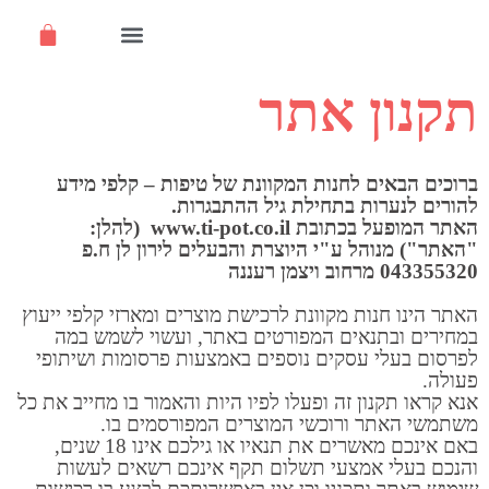
שאלות ותשובות
תקנון אתר
ברוכים הבאים לחנות המקוונת של טיפות – קלפי מידע
להורים לנערות בתחילת גיל ההתבגרות.
האתר המופעל בכתובת www.ti-pot.co.il (להלן:
"האתר") מנוהל ע"י היוצרת והבעלים לירון לן ח.פ
043355320 מרחוב ויצמן רעננה
האתר הינו חנות מקוונת לרכישת מוצרים ומארזי קלפי ייעוץ
במחירים ובתנאים המפורטים באתר, ועשוי לשמש במה
לפרסום בעלי עסקים נוספים באמצעות פרסומות ושיתופי
פעולה.
אנא קראו תקנון זה ופעלו לפיו היות והאמור בו מחייב את כל
משתמשי האתר ורוכשי המוצרים המפורסמים בו.
באם אינכם מאשרים את תנאיו או גילכם אינו 18 שנים,
והנכם בעלי אמצעי תשלום תקף אינכם רשאים לעשות