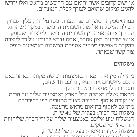
או ישוב קרובים אשר יתואם עם הרוכשים מראש ואלו ידרשו
להגיע למקום שתואם לצורך קבלת המוצרים.
בעת אספקת המוצרים שהוזמנו ונרכשו על ידך, עליך לבדוק
תכולת המשלוח אל מול חשבונית הרכישה. במקרה שתתגלה
על ידך אי התאמה בין חשבונית הרכישה למוצרים שסופקו
או אי שביעות רצון אחרת, אתה נדרש להודיע על כך ליוצרת
בהקדם האפשרי ממועד אספקת המשלוח באמצעות טופס
צור קשר שבאתר.
משלוחים
ניתן להזמין את המארז באמצעות רכישה מקוונת באתר באם
הנכם מאשרים את תנאיו, גילכם 18 שנים,
והנכם בעלי אמצעי תשלום תקף.
המארז נשלח באהבה לכל הארץ באמצעות שליח עד הבית
או נקודת איסוף הקרובה לאזור המגורים לפי בחירתכם.
ניתן גם לאסוף בתיאום מראש מרעננה.
משלוח עד הבית: בעלות של 40 ש"ח,
המשלוח יגיע אליכם באמצעות שליח על ידי חברת שליחויות
תוך כ- 5 ימי עסקים.
משלוח לנקודת איסוף: בעלות של 22 ש"ח,