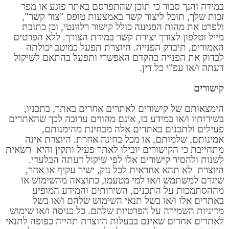
במידה והנך סבור כי תוכן שהתפרסם באתר פוגע או מפר
זכות שלך, תוכל ליצור קשר באמצעות טופס "צור קשר",
ולפרט את מהות הפגיעה כולל קישור רלוונטי, וכן כתובת
מייל וטלפון לצורך יצירת קשר במידת הצורך. ללא הפרטים
האמורים, תיבדק הפנייה. היוצרת תפעל כמיטב יכולתה
לבדוק את הפנייה בהקדם האפשרי ותפעל בהתאם לשיקול
דעתה ו/או עפ"י כל דין.
קישורים
הימצאותם של קישורים לאתרים אחרים באתר, בתכניו,
בשירותיו ו/או במידע בו, אינם מהווים ערובה לכך שהאתרים
פעילים ולתכנים באתרים אלה מבחינת מהימנותם,
אמינותם, שלמותם, או מכל בחינה אחרת. היוצרת אינה
מתחייבת כי הקישורים יובילו לאתר פעיל ותקין והיא רשאית
לשנות ולהסיר קישורים אלו לפי שיקול דעתה הבלעדי.
היוצרת לא תהא אחראית לכל נזק, ישיר עקיף או אחר,
שיגרם למשתמש ו/או למי מטעמו, כתוצאה מהשימוש או
מההסתמכות על התכנים, השירותים והמידע המופיע
באתרים אלו ו/או בשל תנאי השימוש שלהם ו/או בשל
מדיניות השמירה על הפרטיות שלהם. כל כניסה ו/או שימוש
לאתרים אחרים שאינם בבעלות היוצרת תהייה כפופה לתנאי