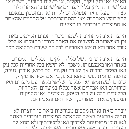
האישי ו/או בגין נזקים, תקלות, או כשלים בתוכנה, בשרת או
בכל שירות הניתן על ידי צדדים שלישיים בו האתר תלוי
לצורך הפעלתו או תפעולו. יש לקחת זאת בחשבון בבואכם
להשתמש באתר זה ו\או בהסתמכותכם על התכנים שהאתר
או המוצרים הנמכרים בו מציעים.
היוצרת אינה מתחייבת לשמור גיבוי התכנים הקיימים באתר
וכן באפשרותה להשבית את האתר לצרכי תחזוקתו או לכל
צורך אחר ולא תישא באחריות לכל נזק שיגרם כתוצאה מכך.
היוצרת אינה יצרנית של כלל החלקים הנכללים הנמכרים
באתר ו/או באמצעותו. משכך, לא תישא בכל אחריות לכל נזק
ו/או הפסד, לרבות אך לא רק נזק גוף, נזק רכוש, אובדן, גניבה,
פגיעה, עוגמת נפש וכיוצא באלו, בין אם ישיר או עקיף,
שיגרם למשתמש ו/או לכל צד שלישי בקשר עם מוצרים ו/או
שירותים ו/או אביזרים אשר נכללו במוצרים. האחריות
הבלעדית חלה על בתי העסק, היצרנים ו/או הספקים
המספקים את המוצרים, השירותים והאביזרים.
יובהר בזאת ואתה מסכים מפורשות בזאת כי היוצרת לא
תהיה אחראית באשר להתאמת המוצרים הנמכרים באתר
ו/או תוכן מתוכניהם לצרכיך ו/או למטרותיך ולא תהא לך
בעניין זה כל דרישה ו/או תביעה ו/או טענה כלשהי.