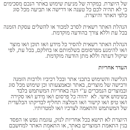
של היוצרת. במקרה של מניעת שימוש באתר הנכם מסכימים
כי לא תהיה לכם כל טענה או דרישה או תביעה מכל סוג
כלפי האתר והיוצרת.
הנהלת האתר רשאית לסרב למכור או להשלים עסקת הזמנה
בכל עת וללא צורך בהודעה מוקדמת.
הנהלת האתר רשאית להסיר כל מידע ו/או תוכן ו/או מוצר
ו/או להימנע מפרסומם בשלמותם או בחלקם, בכל עת, לפי
שיקול דעתה וללא מתן הודעה מוקדמת.
העדר אחריות
הגלישה והשימוש בתכני אתר ובכל רכיביו ולרבות הזמנה
ורכישה של מוצרים, באתר ובאמצעותו וכן שימוש מכל סוג
ובמוצרים הנמכרים ע"י הנה באחריות המשתמש בלבד
בשימוש אישי. לא יהווה כל פרסום ו/או מידע ו/או סקירה
ו/או טיפ ו/או קישור ו/או המלצה תחליף לבדיקתו הבלעדית
של המשתמש והתאמה לצרכיו ו/או למטרותיו.
היוצרת לא תישא בכל אחריות לנזק, עוגמת נפש או הפסד
בגין התאמת המוצרים באתר, או התאמת האתר למחשבם