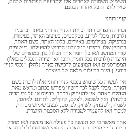
השימוש השמורה לאתרים אלו ולמדיניות הפרטיות שלהם,
שאין ליוצרת כל אחריות בגינם.
קניין רוחני
זכויות היוצרים ויתר זכויות הקניין הרוחני באתר ובתכניו
(לרבות, מבלי לגרוע, בטקסטים, בעיצוב האתר, בעימודו,
בגרפיקה, בצילומים, באיורים, בלוגו האתר, בשם האתר,
בדומיין שלו, במידע הטכנולוגי הדרוש להפעלתו, ביישומים,
קודי המחשב ו/או כל חומר אחר הכלול בו), במוצרים של
היוצרת (ולרבות בכל חומר, תוכן ו/או יצירה הנכללים באלו)
המפורסמים ו/או המוצעים לרכישה באתר (להלן: "נכסי קניין
רוחני") הינם בבעלות מלאה של היוצרת.
אין לעשות כל שימוש בנכסי קניין רוחני אלה לרבות בשם
האתר, מבלי לקבל לכך רישיון מפורש בכתב ומראש מאת
הנהלת האתר. אין להעתיק (בכתב, בדפוס או על גבי מדיה
כלשהי), ואין לשכפל, לצלם, להקליט, לתרגם, לאחסן,
לשמור, לשעתק, לשווק, לפרסם, לבצע שימוש מסחרי,
למכור ו/או להעמיד למכירה ללא הסכמת היוצרת.
אתה מאשר כי לא תעשה כל פעולה ו/או מעשה ו/או מחדל,
בניגוד לדיני קניין רוחני ו/או בלתי חוקי ו/או שעלול לפגוע או