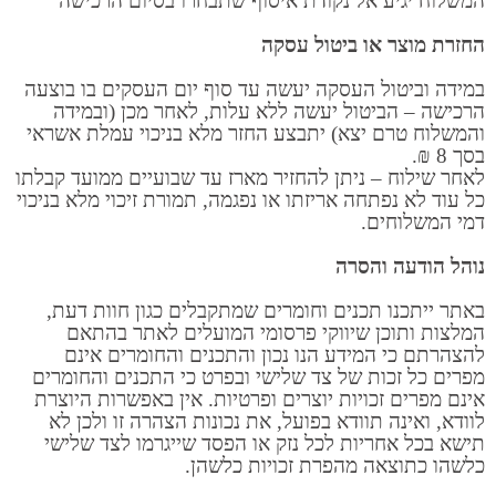
המשלוח יגיע אל נקודת איסוף שתבחרו בסיום הרכישה
החזרת מוצר או ביטול עסקה
במידה וביטול העסקה יעשה עד סוף יום העסקים בו בוצעה
הרכישה – הביטול יעשה ללא עלות, לאחר מכן (ובמידה
והמשלוח טרם יצא) יתבצע החזר מלא בניכוי עמלת אשראי
בסך 8 ₪.
לאחר שילוח – ניתן להחזיר מארז עד שבועיים ממועד קבלתו
כל עוד לא נפתחה אריזתו או נפגמה, תמורת זיכוי מלא בניכוי
דמי המשלוחים.
נוהל הודעה והסרה
באתר ייתכנו תכנים וחומרים שמתקבלים כגון חוות דעת,
המלצות ותוכן שיווקי פרסומי המועלים לאתר בהתאם
להצהרתם כי המידע הנו נכון והתכנים והחומרים אינם
מפרים כל זכות של צד שלישי ובפרט כי התכנים והחומרים
אינם מפרים זכויות יוצרים ופרטיות. אין באפשרות היוצרת
לוודא, ואינה תוודא בפועל, את נכונות הצהרה זו ולכן לא
תישא בכל אחריות לכל נזק או הפסד שייגרמו לצד שלישי
כלשהו כתוצאה מהפרת זכויות כלשהן.