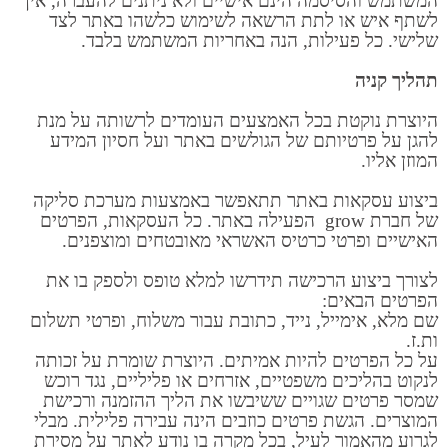
המשתמש והסיסמה הינם אישיים ולא ניתנים להעברה, אין
לשתף איש או לתת הרשאה לשימוש כלשהו באתר לצד
שלישי. כל פעילות, הנה באחריות המשתמש בלבד.
תהליך קניה
היוצרת נוקטת בכל האמצעים העומדים לרשותה על מנת
להגן על פרטיותם של הגולשים באתר ועל חסיון המידע
המוזן אליו.
ביצוע עסקאות באתר תתאפשר באמצעות מערכת סליקה
של חברת grow הפעילה באתר. כל העסקאות, הפרטים
האישיים ופרטי כרטיס האשראי מאובטחים ומוצפנים.
לצורך ביצוע הרכישה תידרשו למלא טופס ולספק בו את
הפרטים הבאים:
שם מלא, אימייל, נייד, כתובת עבור משלוח, ופרטי תשלום
ות.ז.
על כל הפרטים להיות אמיתים. היוצרת שומרת על זכותה
לנקוט בהליכים משפטיים, אזרחים או פליליים, נגד רוכש
שמסר פרטים שגויים ששיבשו את הליך ההזמנה ורכישת
המוצרים. הגשת פרטים כוזבים הינה עבירה פלילית. מבלי
לגרוע מהאמור לעיל, בכל מקרה בו נודע לאתר על מסירת